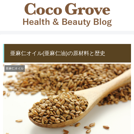
亜麻仁オイル(亜麻仁油)の原材料と歴史
亜麻仁オイル