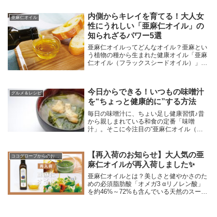
内側からキレイを育てる！大人女
亜麻仁オイル
性にうれしい「亜麻仁オイル」の
知られざるパワー5選
亜麻仁オイルってどんなオイル？亜麻とい
う植物の種から生まれた健康オイル「亜麻
仁オイル（フラックスシードオイル）」
は、亜麻（あま）という植物の種から搾っ
たオイルです。今では“健康にいい植物
油”として世界中で注目されています。特
今日からできる！いつもの味噌汁
に植物性のオメガ...
グルメ＆レシピ
を“ちょっと健康的に”する方法
毎日の味噌汁に、ちょい足し健康習慣♪昔
から親しまれている和食の定番「味噌
汁」。そこに今注目の“亜麻仁オイル（フ
ラックスシードオイル）”をちょい足しす
るだけで、手軽にオメガ3（α-リノレン
酸）を摂れる、うれしい習慣に！今回は、
【再入荷のお知らせ】大人気の亜
ココグローブからのお知らせ
いつもの味噌汁に...
麻仁オイルが再入荷しました✨
亜麻仁オイルとは？美しさと健やかさのた
めの必須脂肪酸「オメガ3 αリノレン酸」
を約46%～72%も含んでいる天然のスーパ
ーフードです。「イタリアの農園で育った
有機の亜麻の種(フラックスシード)100%を
原料とし、栄養分を壊さないよう低温圧