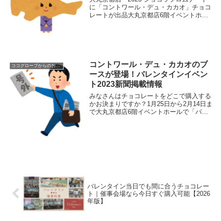
に「コントワール・デュ・カカオ」チョコ
レートが出品大丸京都店6階イベントホー
ル、5階ほっとスポット、1階店内ご案内所
前特設売場などでショコラプロムナードが
開催しています！たくさんのチョコレート
が集ま...
コントワール・デュ・カカオのブ
ココグローブからのお知らせ
ースが登場！バレンタインイベン
ト2023新聞掲載情報
みなさんはチョコレートをどこで購入する
かお決まりですか？1月25日から2月14日ま
で大丸京都店6階イベントホールで「バレ
ンタイン 2023 ショコラプロムナード」が
始まります！大丸でコントワール・デュ・
カカオのブースが登場しますので、コン
ト...
バレンタイン当日でも間に合うチョコレー
ト｜催事会場なら今日すぐ購入可能【2026
年版】