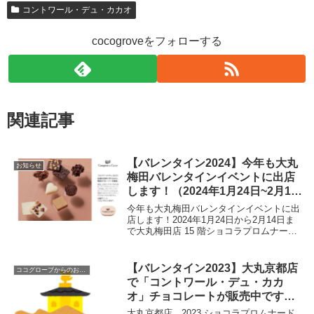
コントワール・デュ・カカオ
cocogroveをフォローする
関連記事
【バレンタイン2024】今年も大丸
お知らせ
梅田バレンタインイベントに出店
します！（2024年1月24日~2月14
日まで）
今年も大丸梅田バレンタインイベントに出
店します！2024年1月24日から2月14日ま
で大丸梅田店 15 階ショコラプロムナード
でバレンタインイベントが開催されます！
大丸梅田店バレンタインカタログの12ペー
ジにコントワールデュカカオが載ってい...
【バレンタイン2023】大丸京都店
ココグローブからのお知らせ
で「コントワール・デュ・カカ
オ」チョコレートが販売中です！
（2023年2月14日まで）
大丸京都店 2023 ショコラプロムナード