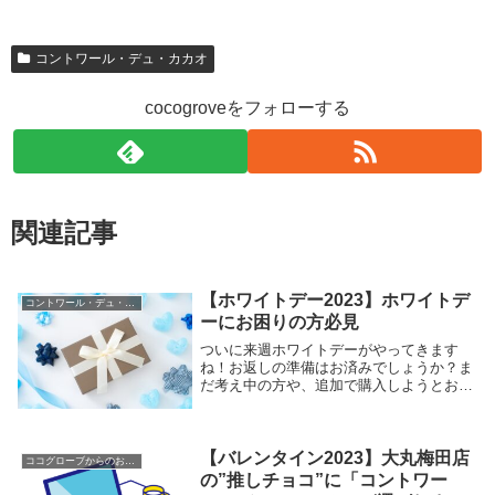
コントワール・デュ・カカオ
cocogroveをフォローする
関連記事
【ホワイトデー2023】ホワイトデ
コントワール・デュ・カカオ
ーにお困りの方必見
ついに来週ホワイトデーがやってきます
ね！お返しの準備はお済みでしょうか？ま
だ考え中の方や、追加で購入しようとお考
えの方にとっておきの情報をお送りいたし
ます！今回はCoco GroveShopで販売して
いるコントワール・デュ・カカオの中から
バ...
【バレンタイン2023】大丸梅田店
ココグローブからのお知らせ
の”推しチョコ”に「コントワー