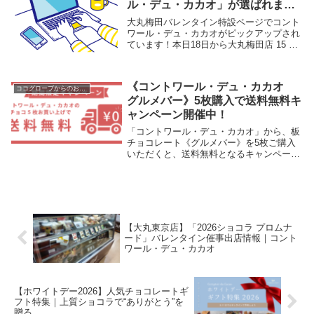
ル・デュ・カカオ」が選ばれまし
た！特設会場で販売中です！
大丸梅田バレンタイン特設ページでコント
（2023年2月14日まで）
ワール・デュ・カカオがピックアップされ
ています！本日18日から大丸梅田店 15 階
ショコラプロムナードでバレンタインイベ
ントが開催されています！たくさんのチョ
コレートが集まる大イベントですので、興
《コントワール・デュ・カカオ
味のあ...
ココグローブからのお知らせ
グルメバー》5枚購入で送料無料キ
ャンペーン開催中！
「コントワール・デュ・カカオ」から、板
チョコレート《グルメバー》を5枚ご購入
いただくと、送料無料となるキャンペーン
が実施中です！ご購入はこちら《グルメバ
ー》は、ビスケットやフルーツの砂糖漬け
など、フランスらしい素材を贅沢に使用し
た、見た目に...
【大丸東京店】「2026ショコラ プロムナ
ード」バレンタイン催事出店情報｜コント
ワール・デュ・カカオ
【ホワイトデー2026】人気チョコレートギ
フト特集｜上質ショコラで“ありがとう”を
贈る