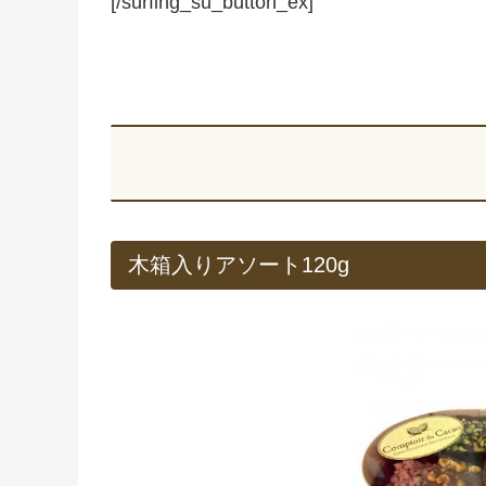
[/surfing_su_button_ex]
木箱入りアソート120g