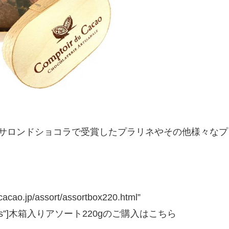
サロンドショコラで受賞したプラリネやその他様々なプ
rcacao.jp/assort/assortbox220.html”
enter=”yes”]木箱入りアソート220gのご購入はこちら