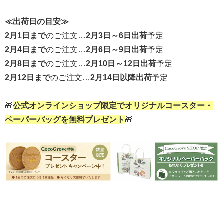
≪出荷日の目安≫
2月1日まで
のご注文…
2月3日～6日出荷
予定
2月4日まで
のご注文…
2月6日～9日出荷
予定
2月8日まで
のご注文…
2月10日～12日出荷
予定
2月12日まで
のご注文…
2月14日以降出荷
予定
🎁
公式オンラインショップ限定でオリジナルコースター・
ペーパーバッグを無料プレゼント
🎁