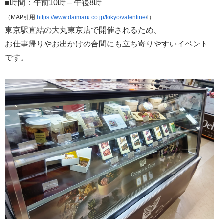
■時間：午前10時 – 午後8時
（MAP引用:
https://www.daimaru.co.jp/tokyo/valentine/
l）
東京駅直結の大丸東京店で開催されるため、
お仕事帰りやお出かけの合間にも立ち寄りやすいイベント
です。