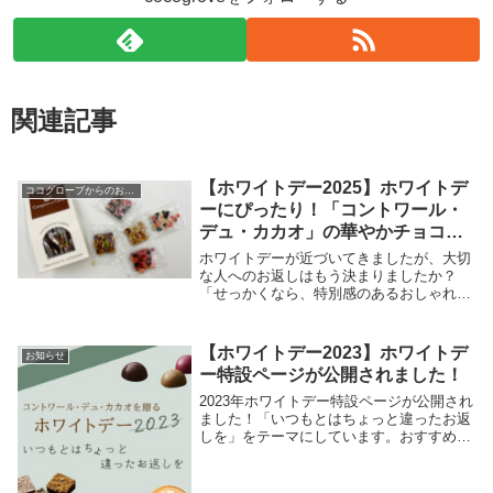
関連記事
【ホワイトデー2025】ホワイトデ
ココグローブからのお知らせ
ーにぴったり！「コントワール・
デュ・カカオ」の華やかチョコレ
ートアソート
ホワイトデーが近づいてきましたが、大切
な人へのお返しはもう決まりましたか？
「せっかくなら、特別感のあるおしゃれな
チョコを贈りたい」「個包装で配りやすい
ギフトを探している」——そんな方にぴっ
たりなのが、「コントワール・デュ・カカ
【ホワイトデー2023】ホワイトデ
お知らせ
オ」のクロッカ...
ー特設ページが公開されました！
2023年ホワイトデー特設ページが公開され
ました！「いつもとはちょっと違ったお返
しを」をテーマにしています。おすすめチ
ョコレートとぴったりな飲み物を紹介して
いますので、お返しに悩んでいる方はぜひ
ご覧ください！