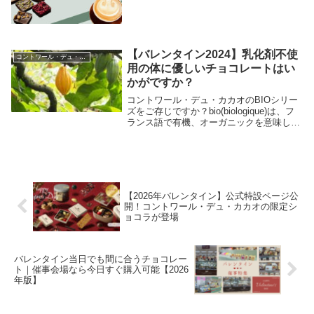
【バレンタイン2024】乳化剤不使
コントワール・デュ・カカオ
用の体に優しいチョコレートはい
かがですか？
コントワール・デュ・カカオのBIOシリー
ズをご存じですか？bio(biologique)は、フ
ランス語で有機、オーガニックを意味して
います。農薬や化学肥料を極力使わずに、
遺伝子組み換え技術も避けておいしいチョ
コレートを作りました。コントワー...
【2026年バレンタイン】公式特設ページ公
開！コントワール・デュ・カカオの限定シ
ョコラが登場
バレンタイン当日でも間に合うチョコレー
ト｜催事会場なら今日すぐ購入可能【2026
年版】