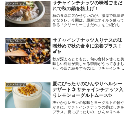
サチャインチナッツの味噌ごまだ
グルメ＆レシピ
れで秋の鍋を格上げ！
秋の食卓に欠かせないのが、濃厚で風味豊
かなタレ。今回は、亜麻仁オイルを使って
作る「クリーミーごまだれ」をご紹介しま
す。このタレは、鍋料理やサラダ、冷菜な
ど、幅広く活用できる万能調味料です。今
回のタレには、白ごまペースト（練りご
サチャインチナッツ入りナスの味
グルメ＆レシピ
ま）を使ってコ...
噌炒めで秋の食卓に栄養プラス！
🍆✨
秋が深まるとともに、旬の食材を使った美
味しい料理が楽しめる季節がやってきまし
た。今回ご紹介するのは、サチャインチナ
ッツ入りナスの味噌炒めです。🍁✨このレ
シピは、秋にぴったりの香ばしいナスと、
栄養価の高いサチャインチナッツを組み合
夏にぴったりのひんやりヘルシー
グルメ＆レシピ
わせた、ヘル...
デザート🍋 サチャインチナッツ入
りレモンヨーグルトムース✨
爽やかなレモンの酸味とヨーグルトの軽や
かさに、サチャインチナッツの香ばしさを
プラス。夏にぴったりの、ひんやりヘルシ
ーデザートが完成しました✨おすすめが
【🍋 サチャインチナッツ入り レモンヨー
グルトムース】口どけ軽やかで爽やかなレ