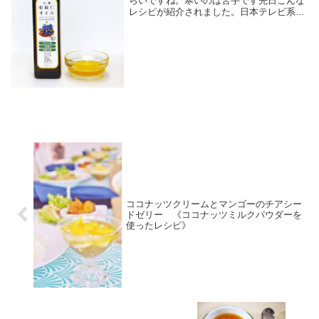
らいですね。寒いのは苦手です先日こんな
レシピが紹介されました。日本テレビ系
「ゆっくり私時間～my weekend house
～」（1/29）で、亜麻仁オイルを入れた
「ホットスムージー」です。亜麻仁オイ
ル...
ココナッツクリームとマンゴーのチアシー
ドゼリー 《ココナッツミルクパウダーを
使ったレシピ》