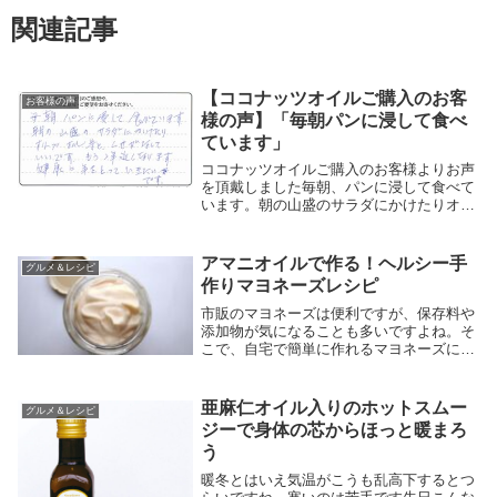
関連記事
【ココナッツオイルご購入のお客
お客様の声
様の声】「毎朝パンに浸して食べ
ています」
ココナッツオイルご購入のお客様よりお声
を頂戴しました毎朝、パンに浸して食べて
います。朝の山盛のサラダにかけたりオリ
ーブオイル等とくせがなくていいです。も
う2年近くになります。健康に年をとって
いきたいです。兵庫県 S様いつもご愛用
アマニオイルで作る！ヘルシー手
グルメ＆レシピ
いただき、誠...
作りマヨネーズレシピ
市販のマヨネーズは便利ですが、保存料や
添加物が気になることも多いですよね。そ
こで、自宅で簡単に作れるマヨネーズにチ
ャレンジしてみませんか？手作りマヨネー
ズなら、原材料を自分で選び、よりヘルシ
ーに仕上げることができます。特に、今回
亜麻仁オイル入りのホットスムー
グルメ＆レシピ
はオメガ3脂...
ジーで身体の芯からほっと暖まろ
う
暖冬とはいえ気温がこうも乱高下するとつ