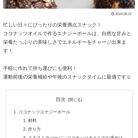
2024.08.07
忙しい日々にぴったりの栄養満点スナック！
ココナッツオイルで作るエナジーボールは、自然な甘みと
栄養たっぷりの美味しさでエネルギーをチャージ出来ま
す！
手軽に作れて持ち運びにも便利！
運動前後の栄養補給や午後のスナックタイムに最適です☺️
目次
ココナッツエナジーボール
材料
作り方
エキストラバージンココナッツオイルのお求めは