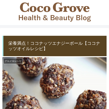
栄養満点！ココナッツエナジーボール【ココナ
ッツオイルレシピ】
グルメ＆レシピ