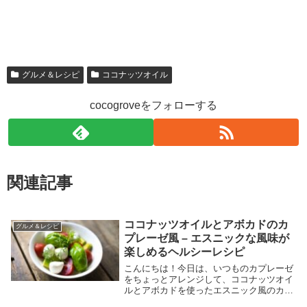
グルメ＆レシピ
ココナッツオイル
cocogroveをフォローする
関連記事
ココナッツオイルとアボカドのカ
グルメ＆レシピ
プレーゼ風 – エスニックな風味が
楽しめるヘルシーレシピ
こんにちは！今日は、いつものカプレーゼ
をちょっとアレンジして、ココナッツオイ
ルとアボカドを使ったエスニック風のカプ
レーゼをご紹介します。トマト、モッツァ