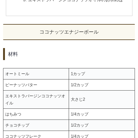
ココナッツエナジーボール
材料
オートミール
1カップ
ピーナッツバター
1/2カップ
エキストラバージンココナッツオ
大さじ2
イル
はちみつ
1/4カップ
チョコチップ
1/2カップ
ココナッツフレーク
1/4カップ