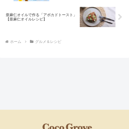
亜麻仁オイルで作る「アボカドトースト」
【亜麻仁オイルレシピ】
ホーム
グルメ＆レシピ