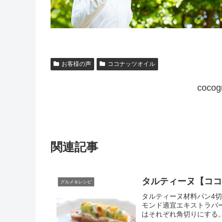
お客様の声
ココナッツオイル
coc
関連記事
タルティーヌ【コ
グルメ＆レシピ
タルティーヌ材料パン4切
モンド適宜エキストラバ
はそれぞれ角切りにする。