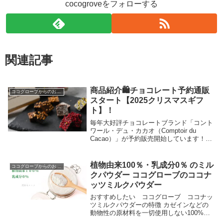
cocogroveをフォローする
関連記事
商品紹介🛍️チョコレート予約通販
ココグローブからのお知らせ
スタート【2025クリスマスギフ
ト】！
毎年大好評チョコレートブランド「コント
ワール・デュ・カカオ（Comptoir du
Cacao）」が予約販売開始しています！当
ショップ限定!! コントワール・デュ・カ
カオ オリジナルデザインペーパーバッグ
とコースターを無料進呈!!ご予約はこ...
植物由来100％・乳成分0％ のミル
ココグローブからのお知らせ
クパウダー ココグローブのココナ
ッツミルクパウダー
おすすめしたい ココグローブ ココナッ
ツミルクパウダーの特徴 カゼインなどの
動物性の原材料を一切使用しない100%植
物由来です。（97％ココナッツミルク、