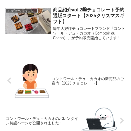
2.5％タピオカ由来マルトデキストリン、
0.5％アラビアガム（アラビアゴムノキの
商品紹介vol.2🛍️チョコレート予約
ココグローブからのお知らせ
樹脂）...
通販スタート【2025クリスマスギ
フト】
毎年大好評チョコレートブランド「コント
ワール・デュ・カカオ（Comptoir du
Cacao）」が予約販売開始しています！商
品は12月より順次発送予定📦️🎁当ショップ
限定🎁コントワール・デュ・カカオ オリ
ジナルデザインペーパーバッグとコー...
コントワール・デュ・カカオの新商品のご
案内【2023 チョコレート】
コントワール・デュ・カカオのバレンタイ
ン特設ページが公開されました！