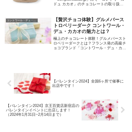
ドュ カカオ」のチョコレートの取り扱い
を開始しました。コントワール ドュ カカ
オとはコントワール・ドュ・カカオ は、
パリから南に１００kmのカントリーサイ
【贅沢チョコ体験】グルメバース
コントワール・デュ・カカオ
ドに工...
トロベリーダーク コントワール・
デュ・カカオの魅力とは？
極上のチョコレート体験！グルメバースト
ロベリーダークとは？フランス発の高級チ
ョコブランド「コントワール・デュ・カカ
オ」「コントワール・デュ・カカオ」は、
フランスの家族経営のショコラティエとし
て有名なブランドです。職人が手作りする
高品質なチョ...
【バレンタイン2024】全国6ヶ所で催事に
出店中です！
【バレンタイン2024】京王百貨店新宿店の
バレンタインイベントに出店します！
（2024年1月31日~2月14日まで）