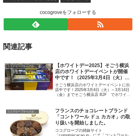
cocogroveをフォローする
関連記事
【ホワイトデー2025】そごう横浜
ココグローブからのお知らせ
店のホワイトデーイベントが開催
中です！（2025年3月4日（火）～
3月14日（金）まで）
そごう横浜店のホワイトデーイベントに出
店中です！2025年3月4日（火）～3月14日
（金）までそごう横浜店 B2F でホワイト
デーイベントが開催中です！今年はコント
ワール・デュ・カカオ、マダムカカオ、シ
リルリニャックが出店していますので、
フランスのチョコレートブランド
ココグローブからのお知らせ
ぜ...
「コントワール ドュ カカオ」の取
り扱いを開始しました。
ココグローブの姉妹サイト
「comptoircacao.jp」にて「コントワール