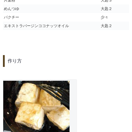
片栗粉
大匙３
めんつゆ
大匙２
パクチー
少々
エキストラバージンココナッツオイル
大匙２
作り方