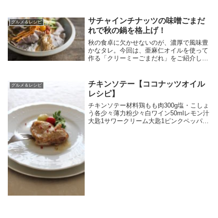
いと固まる性質は、バターと同じなのでホ
イップしてエアレーション出来るかテスト
して、クリームを完成させました。ベース
サチャインチナッツの味噌ごまだ
グルメ＆レシピ
になるキャラ...
れで秋の鍋を格上げ！
秋の食卓に欠かせないのが、濃厚で風味豊
かなタレ。今回は、亜麻仁オイルを使って
作る「クリーミーごまだれ」をご紹介しま
す。このタレは、鍋料理やサラダ、冷菜な
ど、幅広く活用できる万能調味料です。今
回のタレには、白ごまペースト（練りご
チキンソテー【ココナッツオイル
グルメ＆レシピ
ま）を使ってコ...
レシピ】
チキンソテー材料鶏もも肉300g塩・こしょ
う各少々薄力粉少々白ワイン50mlレモン汁
大匙1サワークリーム大匙1ピンクペッパー
適宜ローズマリー適宜付け合せの野菜(お
好みのもの)エキストラバージンココナッ
ツオイル 大匙1作り方1. 鶏もも肉は塩...