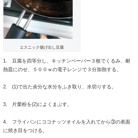
エスニック揚げ出し豆腐
1. 豆腐を四等分し、キッチンペーパー３枚でくるみ、耐
熱皿にのせ、５００ｗの電子レンジで３分加熱する。
2. (1)で出た余分な水分をふき取り、水切りする。
3. 片栗粉を(2)によくまぶす。
4. フライパンにココナッツオイルを入れてから③の表面
に焼き目をつける。