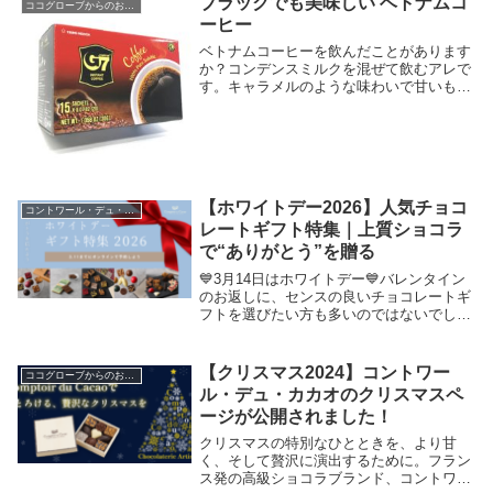
ブラックでも美味しい ベトナムコ
ココグローブからのお知らせ
ーヒー
ベトナムコーヒーを飲んだことがあります
か？コンデンスミルクを混ぜて飲むアレで
す。キャラメルのような味わいで甘いもの
好きなベトナム人には大人気なんですが、
甘いものが苦手な方や、カロリーが気にな
る方にはなかなか手が伸びないかもしれま
せん。私もベ...
【ホワイトデー2026】人気チョコ
コントワール・デュ・カカオ
レートギフト特集｜上質ショコラ
で“ありがとう”を贈る
💙3月14日はホワイトデー💙バレンタイン
のお返しに、センスの良いチョコレートギ
フトを選びたい方も多いのではないでしょ
うか。今年おすすめなのは、フランス発の
本格ショコラブランドComptoir du Cacao
のチョコレート。その中でも特に...
【クリスマス2024】コントワー
ココグローブからのお知らせ
ル・デュ・カカオのクリスマスペ
ージが公開されました！
クリスマスの特別なひとときを、より甘
く、そして贅沢に演出するために。フラン
ス発の高級ショコラブランド、コントワー