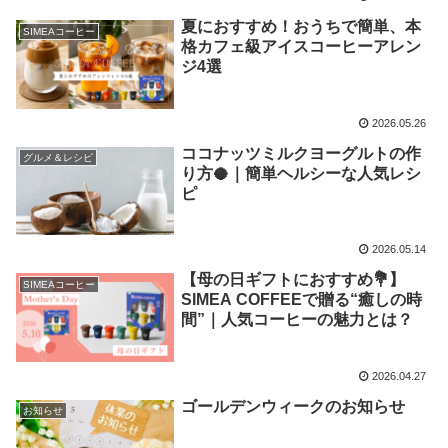
夏におすすめ！おうちで簡単、本
SIMEAコーヒー
格カフェ級アイスコーヒーアレン
ジ4選
2026.05.26
ココナッツミルクヨーグルトの作
グルメ＆レシピ
り方🥥｜簡単ヘルシーな人気レシ
ピ
2026.05.14
【母の日ギフトにおすすめ💐】
SIMEAコーヒー
SIMEA COFFEEで贈る“癒しの時
間”｜人気コーヒーの魅力とは？
2026.04.27
ゴールデンウィークのお知らせ
お知らせ